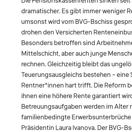
Die Pensionskassenrenten sinken seit 
dramatischer. Es gibt immer weniger Re
umsonst wird vom BVG-Bschiss gespr
drohen den Versicherten Renteneinbuss
Besonders betroffen sind Arbeitnehm
Mittelschicht, aber auch junge Mens
rechnen. Gleichzeitig bleibt das unge
Teuerungsausgleichs bestehen – eine S
Rentner*innen hart trifft. Die Reform 
ihnen eine höhere Rente garantiert wird
Betreuungsaufgaben werden im Alter n
familienbedingte Erwerbsunterbrüche u
Präsidentin Laura Ivanova. Der BVG-Bsc