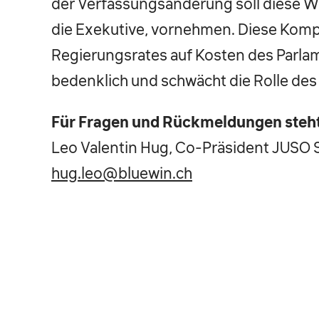
der Verfassungsänderung soll diese Wa
die Exekutive, vornehmen. Diese Kom
Regierungsrates auf Kosten des Parlam
bedenklich und schwächt die Rolle de
Für Fragen und Rückmeldungen steht
Leo Valentin Hug, Co-Präsident JUSO S
hug.leo@bluewin.ch
Laura Ivanova, Co-Präsidentin JUSO So
laura.iva@outlook.de